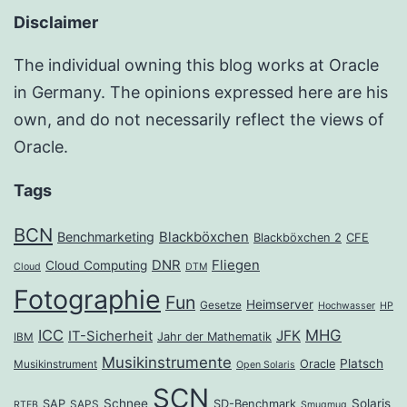
Disclaimer
The individual owning this blog works at Oracle
in Germany. The opinions expressed here are his
own, and do not necessarily reflect the views of
Oracle.
Tags
BCN
Benchmarketing
Blackböxchen
Blackböxchen 2
CFE
DNR
Fliegen
Cloud Computing
Cloud
DTM
Fotographie
Fun
Heimserver
Gesetze
Hochwasser
HP
ICC
MHG
JFK
IT-Sicherheit
Jahr der Mathematik
IBM
Musikinstrumente
Platsch
Oracle
Musikinstrument
Open Solaris
SCN
Schnee
Solaris
SAP
SD-Benchmark
SAPS
RTFB
Smugmug