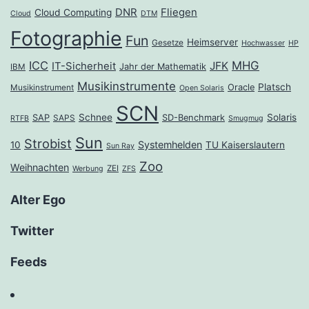
DNR
Fliegen
Cloud Computing
Cloud
DTM
Fotographie
Fun
Heimserver
Gesetze
Hochwasser
HP
ICC
MHG
JFK
IT-Sicherheit
Jahr der Mathematik
IBM
Musikinstrumente
Platsch
Oracle
Musikinstrument
Open Solaris
SCN
Schnee
Solaris
SAP
SD-Benchmark
SAPS
RTFB
Smugmug
Sun
Strobist
Systemhelden
10
TU Kaiserslautern
Sun Ray
Zoo
Weihnachten
ZEI
Werbung
ZFS
Alter Ego
Twitter
Feeds