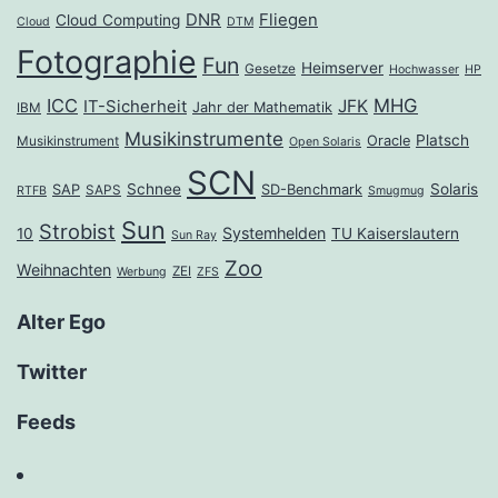
DNR
Fliegen
Cloud Computing
Cloud
DTM
Fotographie
Fun
Heimserver
Gesetze
Hochwasser
HP
ICC
MHG
JFK
IT-Sicherheit
Jahr der Mathematik
IBM
Musikinstrumente
Platsch
Oracle
Musikinstrument
Open Solaris
SCN
Schnee
Solaris
SAP
SD-Benchmark
SAPS
RTFB
Smugmug
Sun
Strobist
Systemhelden
10
TU Kaiserslautern
Sun Ray
Zoo
Weihnachten
ZEI
Werbung
ZFS
Alter Ego
Twitter
Feeds