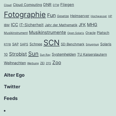
DNR
Fliegen
Cloud Computing
Cloud
DTM
Fotographie
Fun
Heimserver
Gesetze
Hochwasser
HP
ICC
MHG
JFK
IT-Sicherheit
Jahr der Mathematik
IBM
Musikinstrumente
Platsch
Oracle
Musikinstrument
Open Solaris
SCN
Schnee
Solaris
SAP
SD-Benchmark
SAPS
RTFB
Smugmug
Sun
Strobist
Systemhelden
10
TU Kaiserslautern
Sun Ray
Zoo
Weihnachten
ZEI
Werbung
ZFS
Alter Ego
Twitter
Feeds