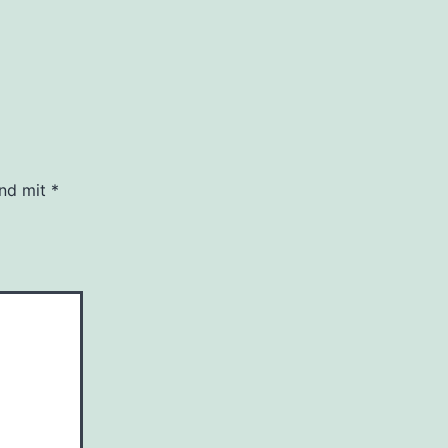
ind mit
*