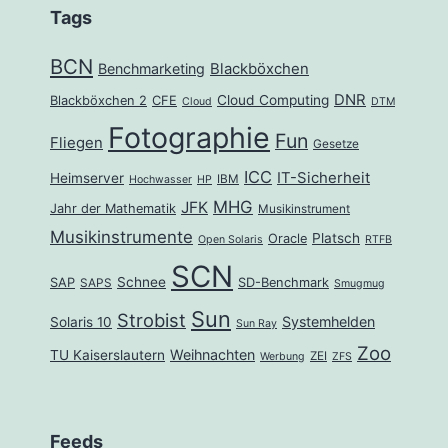
Tags
BCN
Benchmarketing
Blackböxchen
DNR
Cloud Computing
Blackböxchen 2
CFE
Cloud
DTM
Fotographie
Fun
Fliegen
Gesetze
ICC
IT-Sicherheit
Heimserver
IBM
Hochwasser
HP
MHG
JFK
Jahr der Mathematik
Musikinstrument
Musikinstrumente
Platsch
Oracle
Open Solaris
RTFB
SCN
Schnee
SAP
SD-Benchmark
SAPS
Smugmug
Sun
Strobist
Systemhelden
Solaris 10
Sun Ray
Zoo
Weihnachten
TU Kaiserslautern
ZEI
Werbung
ZFS
Feeds