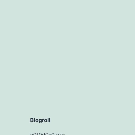
Blogroll
c0t0d0s0.org