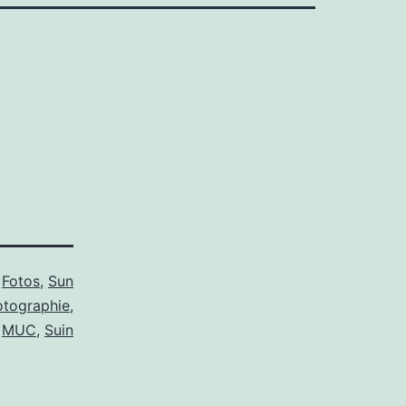
s
Fotos
,
Sun
otographie
,
MUC
,
Suin