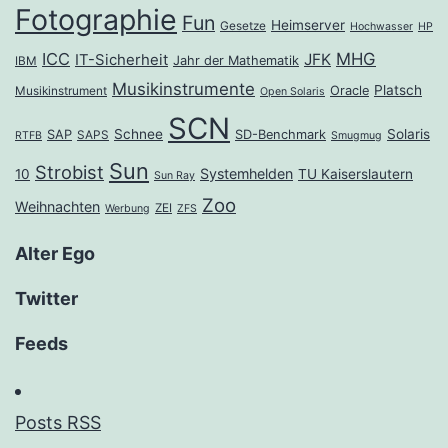
Fotographie
Fun
Heimserver
Gesetze
Hochwasser
HP
ICC
MHG
JFK
IT-Sicherheit
Jahr der Mathematik
IBM
Musikinstrumente
Platsch
Oracle
Musikinstrument
Open Solaris
SCN
Schnee
Solaris
SAP
SD-Benchmark
SAPS
RTFB
Smugmug
Sun
Strobist
Systemhelden
10
TU Kaiserslautern
Sun Ray
Zoo
Weihnachten
ZEI
Werbung
ZFS
Alter Ego
Twitter
Feeds
Posts RSS