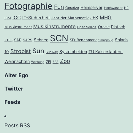
Fotographie
Fun
Heimserver
Gesetze
Hochwasser
HP
ICC
MHG
JFK
IT-Sicherheit
Jahr der Mathematik
IBM
Musikinstrumente
Platsch
Oracle
Musikinstrument
Open Solaris
SCN
Schnee
Solaris
SAP
SD-Benchmark
SAPS
RTFB
Smugmug
Sun
Strobist
Systemhelden
10
TU Kaiserslautern
Sun Ray
Zoo
Weihnachten
ZEI
Werbung
ZFS
Alter Ego
Twitter
Feeds
Posts RSS