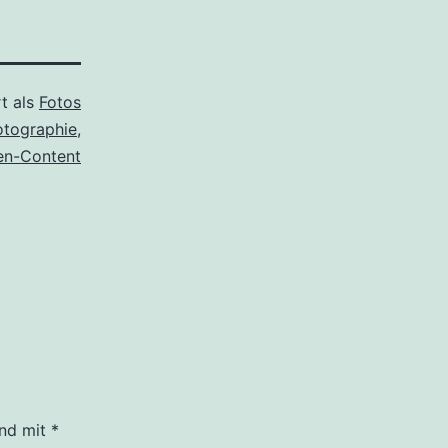
rt als
Fotos
otographie
,
en-Content
ind mit
*