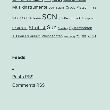
Jahr der Mathematik
Musikinstrument
Musikinstrumente
Platsch
Oracle
Open Solaris
RTFB
SCN
Schnee
SAP
SD-Benchmark
SAPS
Smugmug
Sun
Strobist
Systemhelden
Solaris 10
Sun Ray
Zoo
Weihnachten
TU Kaiserslautern
ZEI
Werbung
ZFS
Feeds
Posts RSS
Comments RSS