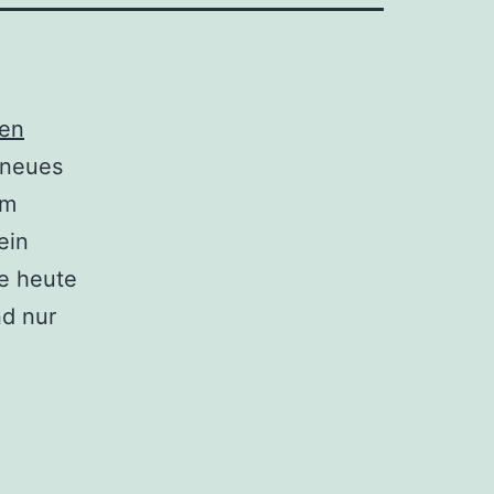
gen
 neues
hm
ein
se heute
nd nur