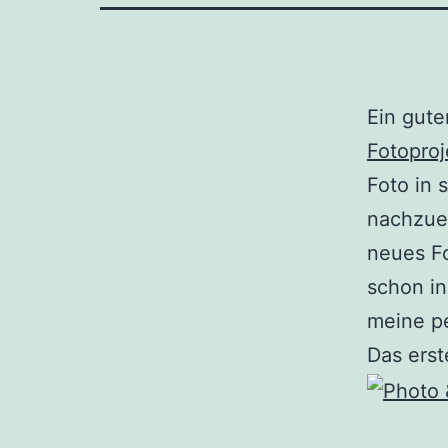
Ein gute
Fotoproj
Foto in 
nachzuei
neues Fo
schon i
meine p
Das erst