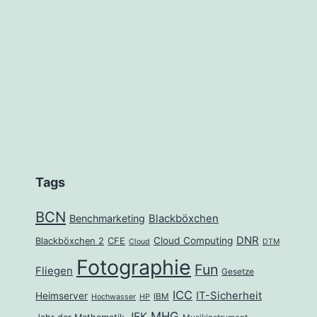
Tags
BCN
Benchmarketing
Blackböxchen
DNR
Cloud Computing
Blackböxchen 2
CFE
Cloud
DTM
Fotographie
Fun
Fliegen
Gesetze
ICC
IT-Sicherheit
Heimserver
IBM
Hochwasser
HP
MHG
JFK