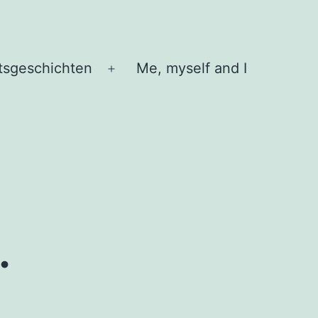
tsgeschichten
Me, myself and I
Menü
öffnen
…