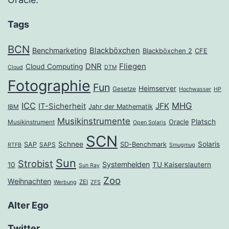
Tags
BCN
Benchmarketing
Blackböxchen
Blackböxchen 2
CFE
DNR
Fliegen
Cloud Computing
Cloud
DTM
Fotographie
Fun
Heimserver
Gesetze
Hochwasser
HP
ICC
MHG
JFK
IT-Sicherheit
Jahr der Mathematik
IBM
Musikinstrumente
Platsch
Oracle
Musikinstrument
Open Solaris
SCN
Schnee
Solaris
SAP
SD-Benchmark
SAPS
RTFB
Smugmug
Sun
Strobist
Systemhelden
10
TU Kaiserslautern
Sun Ray
Zoo
Weihnachten
ZEI
Werbung
ZFS
Alter Ego
Twitter