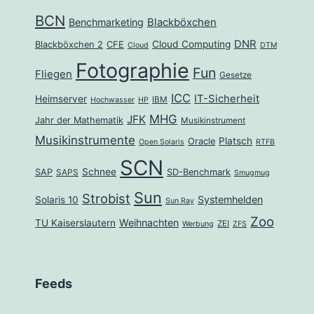
BCN
Benchmarketing
Blackböxchen
DNR
Cloud Computing
Blackböxchen 2
CFE
Cloud
DTM
Fotographie
Fun
Fliegen
Gesetze
ICC
IT-Sicherheit
Heimserver
IBM
Hochwasser
HP
MHG
JFK
Jahr der Mathematik
Musikinstrument
Musikinstrumente
Platsch
Oracle
Open Solaris
RTFB
SCN
Schnee
SAP
SD-Benchmark
SAPS
Smugmug
Sun
Strobist
Systemhelden
Solaris 10
Sun Ray
Zoo
Weihnachten
TU Kaiserslautern
ZEI
Werbung
ZFS
Feeds