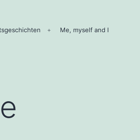
tsgeschichten
Me, myself and I
Menü
öffnen
he