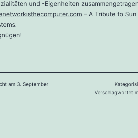
zialitäten und -Eigenheiten zusammengetrage
thenetworkisthecomputer.com
– A Tribute to Sun
stems.
rgnügen!
icht am
3. September
Kategorisi
Verschlagwortet 