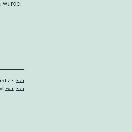
n wurde:
ert als
Sun
mit
Fun
,
Sun