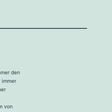
immer den
h immer
mer
um von