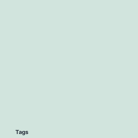
tion
Tags