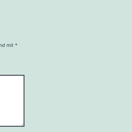
ind mit
*