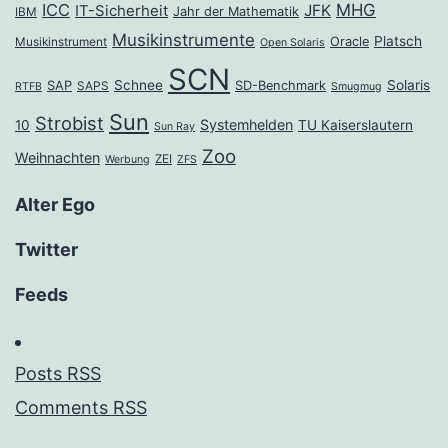
ICC
MHG
JFK
IT-Sicherheit
Jahr der Mathematik
IBM
Musikinstrumente
Platsch
Oracle
Musikinstrument
Open Solaris
SCN
Schnee
Solaris
SAP
SD-Benchmark
SAPS
RTFB
Smugmug
Sun
Strobist
Systemhelden
10
TU Kaiserslautern
Sun Ray
Zoo
Weihnachten
ZEI
Werbung
ZFS
Alter Ego
Twitter
Feeds
Posts RSS
Comments RSS