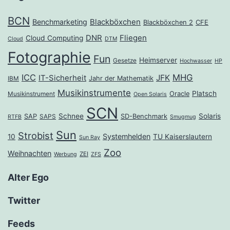
BCN
Benchmarketing
Blackböxchen
Blackböxchen 2
CFE
DNR
Fliegen
Cloud Computing
Cloud
DTM
Fotographie
Fun
Heimserver
Gesetze
Hochwasser
HP
ICC
MHG
JFK
IT-Sicherheit
Jahr der Mathematik
IBM
Musikinstrumente
Platsch
Oracle
Musikinstrument
Open Solaris
SCN
Schnee
Solaris
SAP
SD-Benchmark
SAPS
RTFB
Smugmug
Sun
Strobist
Systemhelden
10
TU Kaiserslautern
Sun Ray
Zoo
Weihnachten
ZEI
Werbung
ZFS
Alter Ego
Twitter
Feeds