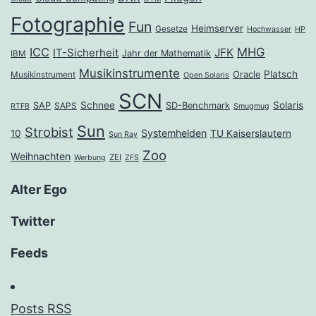
Fotographie
Fun
Heimserver
Gesetze
Hochwasser
HP
ICC
MHG
JFK
IT-Sicherheit
Jahr der Mathematik
IBM
Musikinstrumente
Platsch
Oracle
Musikinstrument
Open Solaris
SCN
Schnee
Solaris
SAP
SD-Benchmark
SAPS
RTFB
Smugmug
Sun
Strobist
Systemhelden
10
TU Kaiserslautern
Sun Ray
Zoo
Weihnachten
ZEI
Werbung
ZFS
Alter Ego
Twitter
Feeds
Posts RSS