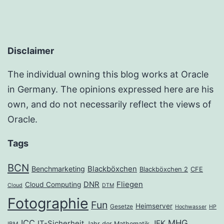
Disclaimer
The individual owning this blog works at Oracle
in Germany. The opinions expressed here are his
own, and do not necessarily reflect the views of
Oracle.
Tags
BCN
Benchmarketing
Blackböxchen
Blackböxchen 2
CFE
DNR
Fliegen
Cloud Computing
Cloud
DTM
Fotographie
Fun
Heimserver
Gesetze
Hochwasser
HP
ICC
MHG
JFK
IT-Sicherheit
Jahr der Mathematik