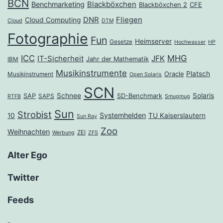
BCN
Benchmarketing
Blackböxchen
Blackböxchen 2
CFE
DNR
Fliegen
Cloud Computing
Cloud
DTM
Fotographie
Fun
Heimserver
Gesetze
Hochwasser
HP
ICC
MHG
JFK
IT-Sicherheit
Jahr der Mathematik
IBM
Musikinstrumente
Platsch
Oracle
Musikinstrument
Open Solaris
SCN
Schnee
Solaris
SAP
SD-Benchmark
SAPS
RTFB
Smugmug
Sun
Strobist
Systemhelden
10
TU Kaiserslautern
Sun Ray
Zoo
Weihnachten
ZEI
Werbung
ZFS
Alter Ego
Twitter
Feeds